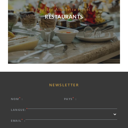
Jupiter Albufeira Hotel
RESTAURANTS
NEWSLETTER
*
*
NOM
:
PAYS
:
*
LANGUE:
*
EMAIL
: