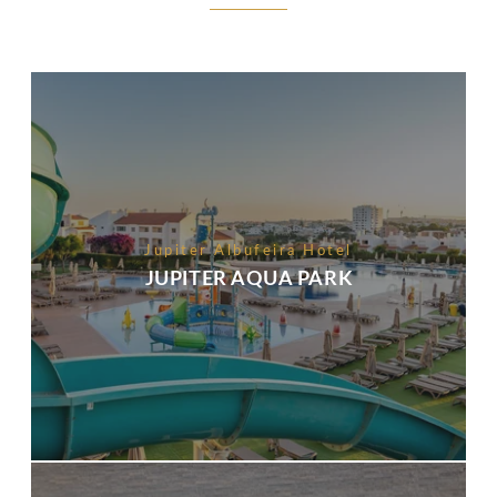
PROMOTIONS
CHAMBRES & SUITES
SERVICES
RESTAURANT
BARS
SPA
PHOTOS
EMPLACEMENT
Jupiter Albufeira Hotel
CONTACTEZ-NOUS
JUPITER AQUA PARK
Rua Alexandre O'Neill, 8200-343 Albufeira - Portugal
Tel.:
+351 289 009 300
-
E.:
info.albufeira@jupiterhotelgroup.com