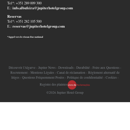
Tel*: +351 289 009 300
info.albufeira@jupiterhotelgroup.com
E.:
Reservas
Tel*: +351 282 105 500
reservas@jupiterhotelgroup.com
E.:
*Appel vers le réseau fixe national
Découvrir l'Algarve
-
Jupiter News
-
Downloads
-
Durabilité
-
Foire aux Questions
-
Recrutement
-
Mentions Légales
-
Canal de réclamation
-
Règlement alternatif de
litiges
-
Questions Fréquemment Posées
-
Politique de confidentialité
-
Cookies
-
Registre des plaintes
©2026 Jupiter Hotel Group