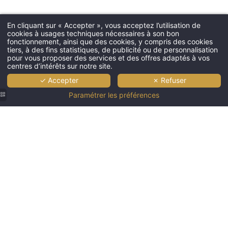
En cliquant sur « Accepter », vous acceptez l’utilisation de
cookies à usages techniques nécessaires à son bon
fonctionnement, ainsi que des cookies, y compris des cookies
tiers, à des fins statistiques, de publicité ou de personnalisation
pour vous proposer des services et des offres adaptés à vos
centres d’intérêts sur notre site.
✓ Accepter
✗ Refuser
Paramétrer les préférences
Famille en
Profitez
Enfants
Père et fils
Famille en
vacances
des lits
en
profitant
vacances
à l’Hôtel
Bali au
vacances
des
à l’Hôtel
Jupiter
bord de la
en famille
toboggans
Jupiter
Albufeira
piscine
s’amusant
amusants
Albufeira
profitant
tranquille
dans la
de l’Hôtel
profitant
d’une
et
piscine de
Jupiter
d’une