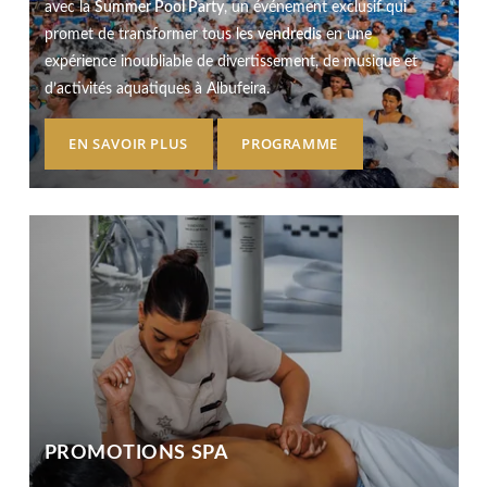
avec la
Summer Pool Party
, un événement exclusif qui
promet de transformer tous les
vendredis
en une
expérience inoubliable de divertissement, de musique et
d’activités aquatiques à Albufeira.
EN SAVOIR PLUS
PROGRAMME
PROMOTIONS SPA