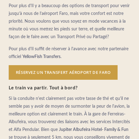
HOTEL
Pour plus d'Il y a beaucoup des options de transport pour venir
TOUT COMPRIS
jusqu’à nous de l’aéroport Faro, mais votre confort est notre
PROMOTIONS
priorité. Nous voulons que vous soyez en mode vacances à la
CHAMBRES & SUITES
minute où vous mettez les pieds sur terre, et quelle meilleure
SERVICES
façon de le faire avec un Transport Privé ou Partagé?
RESTAURANT
Pour plus d'Il suffit de réserver à l'avance avec notre partenaire
BARS
officiel
YellowFish Transfers
.
SPA
PHOTOS
RÉSERVEZ UN TRANSFERT AÉROPORT DE FARO
EMPLACEMENT
CONTACTEZ-NOUS
Le train va partir. Tout à bord?
Si la conduite n'est clairement pas votre tasse de thé et qu'il ne
Rua Alexandre O'Neill, 8200-343 Albufeira - Portugal
semble pas y avoir de moyen de surmonter la peur de l'avion, la
Tel.:
+351 289 009 300
-
E.:
info.albufeira@jupiterhotelgroup.com
meilleure option est clairement le train. À la gare de Ferreiras-
Albufeira, vous trouverez des liaisons avec les services Intercités
et Alfa Pendular. Bien que
Jupiter Albufeira Hotel- Family & Fun
se trouve à seulement 5 km, nous vous conseillons vivement de