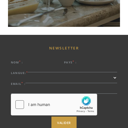
NEWSLETTER
*
*
NOM
:
PAYS
:
*
LANGUE:
*
EMAIL
:
VALIDER