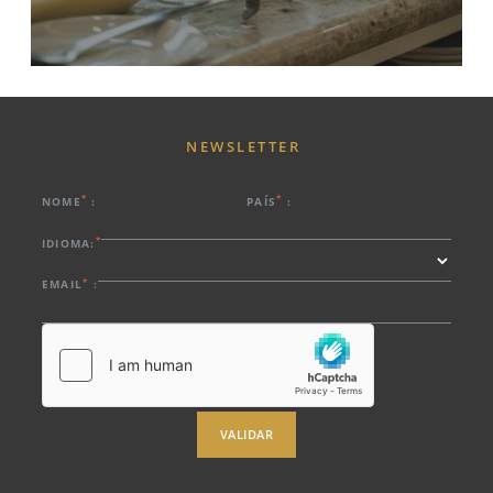
NEWSLETTER
*
*
NOME
:
PAÍS
:
*
IDIOMA:
*
EMAIL
:
VALIDAR