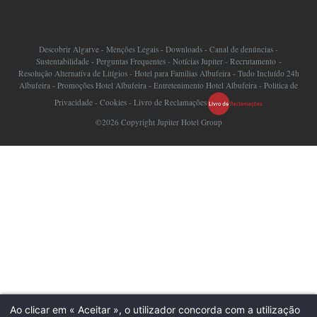
Descobrir Algarve
-
Menções Legais
-
Downloads
-
Canal de denúncias
-
Sustentabilidade
-
Perguntas Frequentes
-
Notícias Jupiter
-
Recrutamento
-
Resolução Alternativa de Litígios
-
Hotel para Familias Albufeira
-
Tudo Incluído 24h
Albufeira
-
Promoções Hotel Albufeira
-
Entretenimento Hotel Albufeira
-
Politica de
Privacidade
-
Cookies
-
Livro de Reclamações
©2026 Copyright Jupiter Hotel Group
Ao clicar em « Aceitar », o utilizador concorda com a utilização