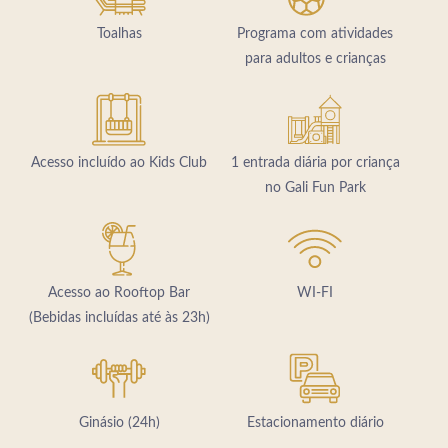
QUARTOS & SUITES
Toalhas
Programa com atividades
SERVIÇOS
para adultos e crianças
RESTAURANTES
BARES
SPA
FOTOS
Acesso incluído ao Kids Club
1 entrada diária por criança
LOCALIZAÇÃO
no Gali Fun Park
CONTACTOS
Rua Alexandre O'Neill, 8200-343 Albufeira - Portugal
Tel.:
+351 289 009 300
-
E.:
info.albufeira@jupiterhotelgroup.com
Acesso ao Rooftop Bar
WI-FI
(Bebidas incluídas até às 23h)
Ginásio (24h)
Estacionamento diário