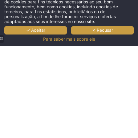
de cookies para fins técnicos necessários ao seu bom
funcionamento, bem como cookies, incluindo cookies de
terceiros, para fins estatísticos, publicitários ou de
personalização, a fim de lhe fornecer serviços e ofertas
adaptadas aos seus interesses no nosso site.
✓ Aceitar
✗ Recusar
Para saber mais sobre ele
Família a
Variedade
Crianças a
Espetada
Família a
fazer
de comida
tomar o
de carne
conviver e
check em
no buffet
pequeno
no
tomar
all
de
almoço no
restaurante
bebidas
inclusive
pequeno
buffet do
Taberna
no bar do
no Jupiter
almooço
Jupiter
do Jupiter
Jupiter
Albufeira
no Jupiter
Albufeira
Albufeira
Albufeira
Hotel
Albufeira
Hotel
Hotel
Hotel
Hotel