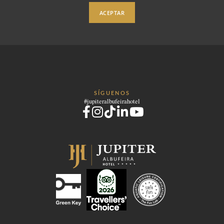
TODO INCLUIDO
ACEPTAR
PROMOCIONES
HABITACIONES Y SUITES
SERVICIOS
RESTAURANTE
BARES
SPA
SÍGUENOS
#jupiteralbufeirahotel
FOTOS
LOCALIZACIÓN
CONTACTO
Rua Alexandre O'Neill, 8200-343 Albufeira - Portugal
Tel.:
+351 289 009 300
-
E.:
info.albufeira@jupiterhotelgroup.com